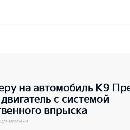
еру на автомобиль
K9 Пр
двигатель с системой
твенного впрыска
ы для заполнения