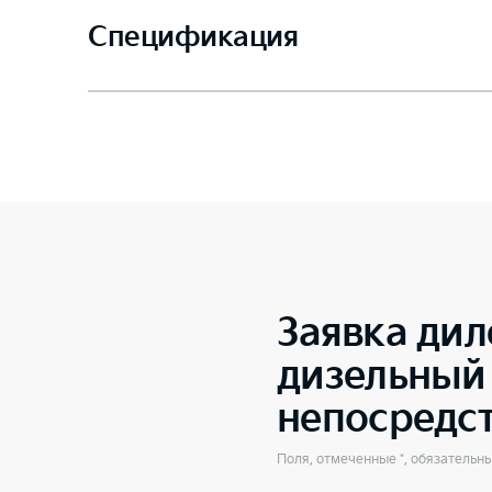
Спецификация
Заявка дил
дизельный 
непосредс
Поля, отмеченные *, обязательн