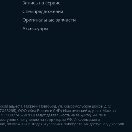
Запись на сервис
Спецпредложения
Оригинальные запчасти
Аксессуары
й адрес: г. Нижний Новгород, ул. Комсомольское шоссе, д. 5;
57048295), ООО «Киа Россия и СНГ» (Фактический адрес: г.Москва,
РН: 5087746291760) ведут деятельность на территории РФ в
 доступны к получению на территории РФ. Информация о
нах, возможных выгодах и условиях приобретения доступна у дилеров