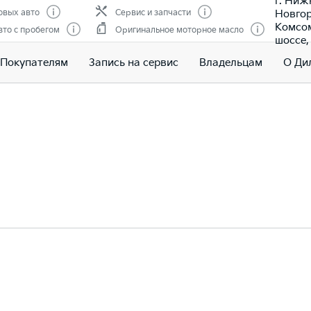
г. Ниж
Новгор
овых авто
Сервис и запчасти
Комсо
то с пробегом
Оригинальное моторное масло
шоссе, 
Покупателям
Запись на сервис
Владельцам
О Ди