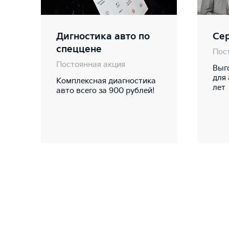
Дигностика авто по
Се
спеццене
Пос
Постоянная акция
Выг
для
Комплексная диагностика
лет
авто всего за 900 рублей!