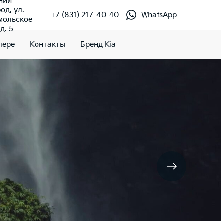
ний
од, ул.
+7 (831) 217-40-40
WhatsApp
мольское
д. 5
лере
Контакты
Бренд Kia