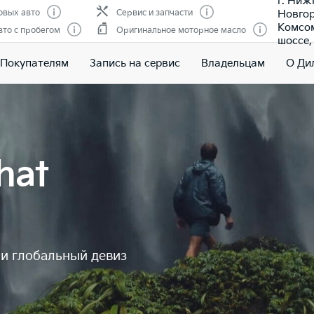
г. Ниж
Новгор
овых авто
Сервис и запчасти
Комсо
то с пробегом
Оригинальное моторное масло
шоссе, 
Покупателям
Запись на сервис
Владельцам
О Ди
hat
 и глобальный девиз