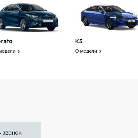
rato
K5
модели
О модели
ь звонок