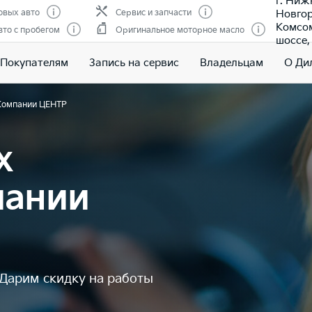
г. Ниж
Новгор
овых авто
Сервис и запчасти
Комсо
то с пробегом
Оригинальное моторное масло
шоссе, 
Покупателям
Запись на сервис
Владельцам
О Ди
 Компании ЦЕНТР
х
пании
 Дарим скидку на работы