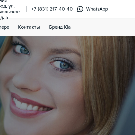
ний
од, ул.
+7 (831) 217-40-40
WhatsApp
мольское
д. 5
лере
Контакты
Бренд Kia