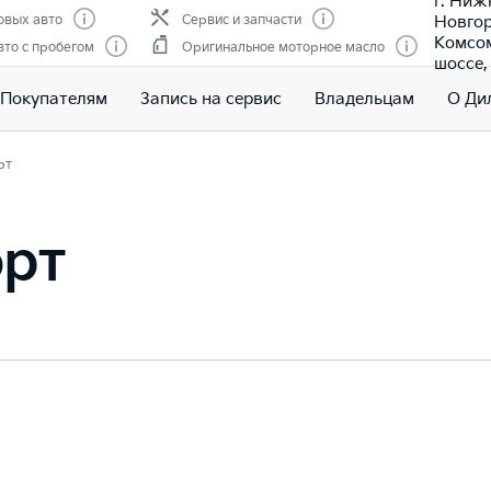
г. Ниж
Новгор
овых авто
Сервис и запчасти
Комсо
то с пробегом
Оригинальное моторное масло
шоссе, 
Покупателям
Запись на сервис
Владельцам
О Ди
рт
орт