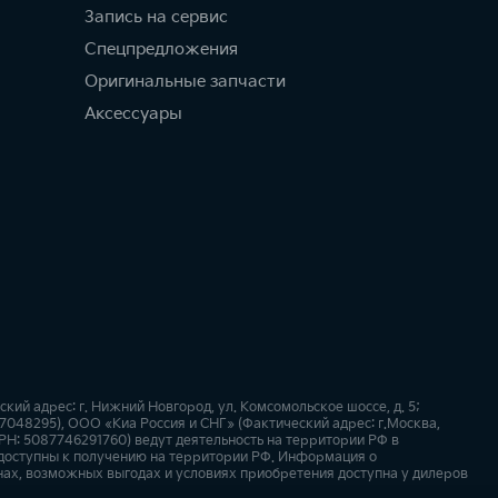
Запись на сервис
Спецпредложения
Оригинальные запчасти
Аксессуары
й адрес: г. Нижний Новгород, ул. Комсомольское шоссе, д. 5;
57048295), ООО «Киа Россия и СНГ» (Фактический адрес: г.Москва,
РН: 5087746291760) ведут деятельность на территории РФ в
 доступны к получению на территории РФ. Информация о
нах, возможных выгодах и условиях приобретения доступна у дилеров