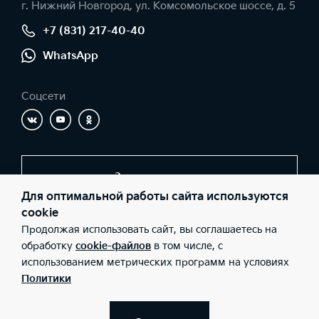
г. Нижний Новгород, ул. Комсомольское шоссе, д. 5
+7 (831) 217-40-40
WhatsApp
Соцсети
Заказать звонок
Для оптимальной работы сайта используются
cookie
Продолжая использовать сайт, вы соглашаетесь на
© 2026 Юридические лица ООО «Компания ЦЕНТР»
(Фактический адрес: г. Нижний Новгород, ул. Комсомольское
обработку
cookie-файлов
в том числе, с
шоссе, д. 5; Телефон: +7 (831) 217-40-40; ИНН: 5257079918;
использованием метрических программ на условиях
ОГРН: 1065257048295), ООО «Киа Россия и СНГ» (Фактический
адрес: г.Москва, Валовая 26; Телефон: 8 800 301 08 80; ИНН:
Политики
7728674093; ОГРН: 5087746291760) ведут деятельность на
территории РФ в соответствии с законодательством РФ.
Реализуемые товары доступны к получению на территории РФ.
Информация о соответствующих моделях и комплектациях и их