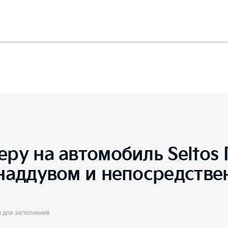
еру на автомобиль
Seltos
онаддувом и непосредств
ы для заполнения