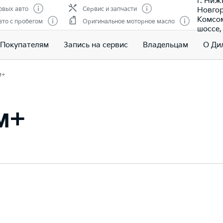
г. Ниж
Новгор
овых авто
Сервис и запчасти
Комсо
то с пробегом
Оригинальное моторное масло
шоссе, 
Покупателям
Запись на сервис
Владельцам
О Ди
м+
м+