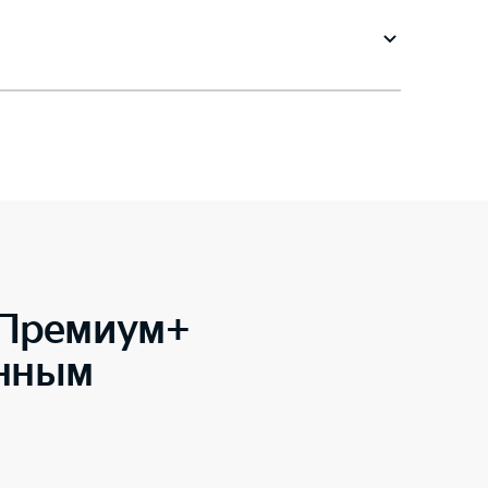
 Премиум+
енным