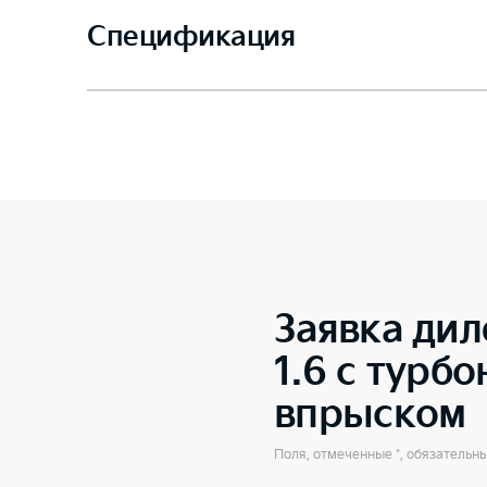
Спецификация
Заявка дил
1.6 с турб
впрыском
Поля, отмеченные *, обязательн