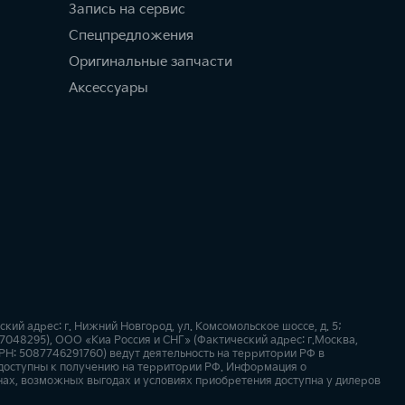
Запись на сервис
Спецпредложения
Оригинальные запчасти
Аксессуары
й адрес: г. Нижний Новгород, ул. Комсомольское шоссе, д. 5;
57048295), ООО «Киа Россия и СНГ» (Фактический адрес: г.Москва,
РН: 5087746291760) ведут деятельность на территории РФ в
 доступны к получению на территории РФ. Информация о
нах, возможных выгодах и условиях приобретения доступна у дилеров