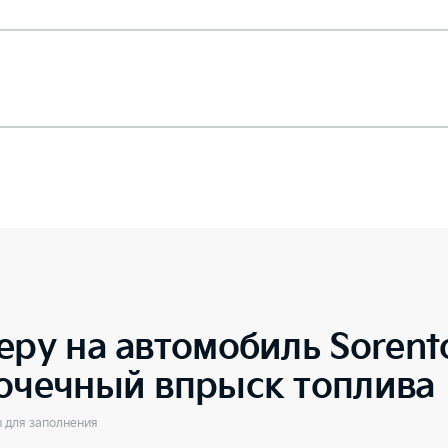
еру на автомобиль
Soren
точечный впрыск топлива
ы для заполнения