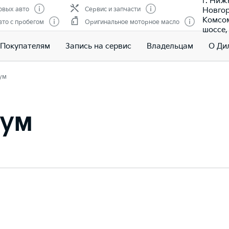
г. Ниж
Новгор
овых авто
Сервис и запчасти
Комсо
то с пробегом
Оригинальное моторное масло
шоссе, 
Покупателям
Запись на сервис
Владельцам
О Ди
ум
иум