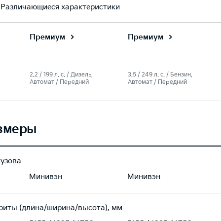
Различающиеся характеристики
Премиум
Премиум
2.2 / 199 л. c. / Дизель,
3.5 / 249 л. c. / Бензин,
Автомат / Передний
Автомат / Передний
змеры
кузова
Минивэн
Минивэн
риты (длина/ширина/высота), мм