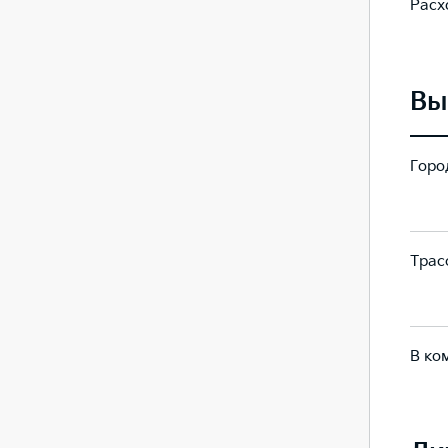
Расх
6.5
10.3
Вы
Город
205
332
Трасс
149
179
В ко
170
235