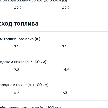
 при торможении со 100 до 0 км/ч (м)
42.2
42.2
сход топлива
м топливного бака (л.)
72
72
одском цикле (л. / 100 км)
7.8
14.6
ородном цикле (л. / 100 км)
5.7
7.8
мбинированном цикле (л. / 100 км)