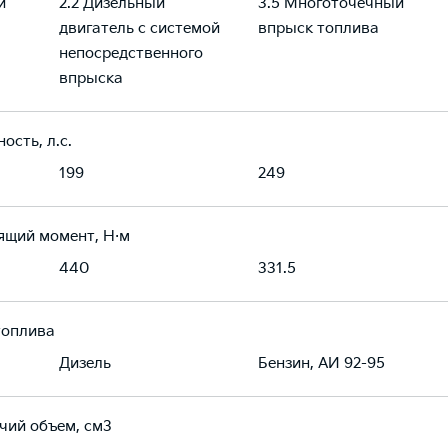
й
2.2 Дизельный
3.5 Многоточечный
двигатель с системой
впрыск топлива
непосредственного
впрыска
ость, л.с.
199
249
ящий момент, Н·м
440
331.5
топлива
Дизель
Бензин, АИ 92-95
чий объем, см3