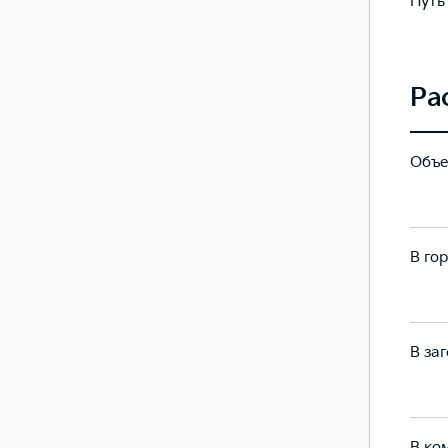
Путь
42.2
42.2
Ра
Объе
72
72
В гор
7.8
14.6
В заг
5.7
7.8
В ко