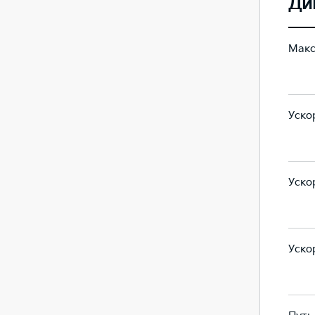
Ди
Макс
190
190
Ускор
10.7
8.5
Ускор
5,9
4,5
Ускор
8,2
5,6