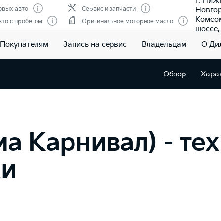
г. Ниж
Новгор
овых авто
Сервис и запчасти
Комсо
то с пробегом
Оригинальное моторное масло
шоссе, 
Покупателям
Запись на сервис
Владельцам
О Ди
Обзор
Хара
Киа Карнивал) - те
ки