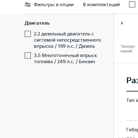
Фильтры
и опции
8 комплектаций
Двигатель
Престиж
Престиж
2.2 дизельный двигатель с
системой непосредственного
впрыска / 199 л.с. / Дизель
 Дизель,
2.2 / 199 л. c. / Дизель,
3.5 / 249 л. c. / Бензин,
едний
Автомат / Передний
Автомат / Передний
3.5 Многоточечный впрыск
топлива / 249 л.с. / Бензин
Ра
Тип 
Минивэн
Минивэн
Габа