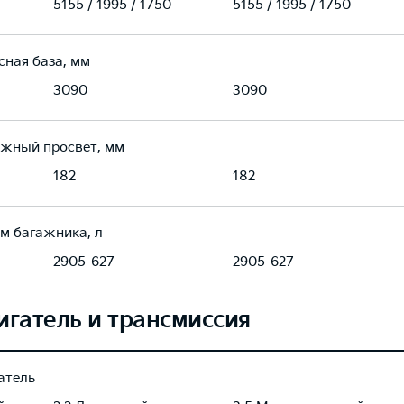
5155 / 1995 / 1750
5155 / 1995 / 1750
сная база, мм
3090
3090
жный просвет, мм
182
182
м багажника, л
2905-627
2905-627
игатель и трансмиссия
атель