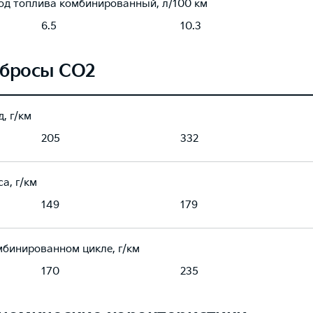
од топлива комбинированный, л/100 км
6.5
10.3
бросы CO2
, г/км
205
332
а, г/км
149
179
мбинированном цикле, г/км
170
235