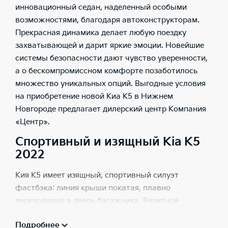
инновационный седан, наделенный особыми
возможностями, благодаря автоконструкторам.
Прекрасная динамика делает любую поездку
захватывающей и дарит яркие эмоции. Новейшие
системы безопасности дают чувство уверенности,
а о бескомпромиссном комфорте позаботилось
множество уникальных опций. Выгодные условия
на приобретение новой Киа К5 в Нижнем
Новгороде предлагает дилерский центр Компания
«Центр».
Спортивный и изящный Kia K5
2022
Кия К5 имеет изящный, спортивный силуэт
фастбэка: линия крыши покатая, плавно
переходящая в дверь багажника. Визитной
карточкой автомобиля в новом кузове стала
Подробнее
оптика: спереди это необычный росчерк ходовых