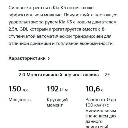
Силовые агрегаты в Kia K5 потрясающе
эффективные и мощные. Почувствуйте настоящее
удовольствие за рулем Kia К5 с новым двигателем
2.5л. GDI, который агрегатируется вместе с 8-
ступенчатой автоматической трансмиссией для
отличной динамики и топливной экономичности.
Характеристики
2.0 Многоточечный впрыск топлива
2.5 GDI
150
192
10,6
л.с.
Н·м
с
Мощность
Крутящий
Разгон от 0 до
момент
100 км/ч (с
минимальным
значением для
данного
двигателя)