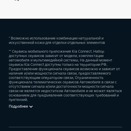
огней, сзади – оригинальная пунктирная линия
света. Фирменная радиаторная решетка бренда
«улыбка тигра», стала более узкой и удлиненной,
как в спорткаре, получила новый трехмерный
рисунок.
* Возможно использование комбинации натуральной и
искусственной кожи для отделки отдельных элементов
Новый уровень комфорта
** Сервисы мобильного приложения Kia Connect. Набор
салона
доступных сервисов зависит от модели, комплектации
автомобиля и мультимедийной системы. На данный момент
сервисы Kia Connect доступны только на территории РФ.
Внутреннее пространство К5 – воплощение
Предоставление функционала сервисов возможно и зависит от
технологий Kia. Инженеры постарались сделать
наличия и/или мощности сигнала связи, предоставляемого
соответствующим оператором связи. Ограниченность
автомобиль максимально комфортным как для
функционала телематических сервисов Автомобиля в связи с
отсутствием сигнала и/или достаточности мощности сигнала
водителя, так и для пассажиров. Удобство в
связи не является недостатком Автомобиля и не может являться
просторном и эргономичном салоне Киа К5 с
основанием для предъявления соответствующих требований и
претензий.
панорамной крышей не ограничивается
Подробнее
комфортными передними сиденьями с
электрорегулировкой, вентиляцией, боковой
поддержкой и отделкой из эко-кожи. Среди