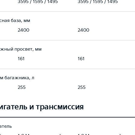
3595 / 1595 / 1495
3595 / 1595 / 1495
сная база, мм
2400
2400
жный просвет, мм
161
161
м багажника, л
255
255
игатель и трансмиссия
атель