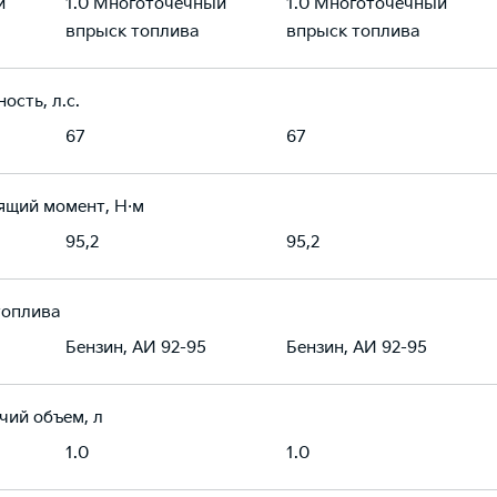
й
1.0 Многоточечный
1.0 Многоточечный
впрыск топлива
впрыск топлива
ость, л.с.
67
67
ящий момент, Н·м
95,2
95,2
топлива
Бензин, АИ 92-95
Бензин, АИ 92-95
чий объем, л
1.0
1.0