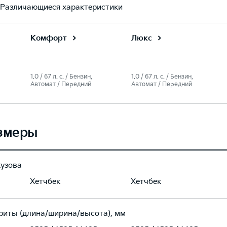
Различающиеся характеристики
Комфорт
Люкс
1.0 / 67 л. c. / Бензин,
1.0 / 67 л. c. / Бензин,
Автомат / Передний
Автомат / Передний
змеры
кузова
Хетчбек
Хетчбек
риты (длина/ширина/высота), мм