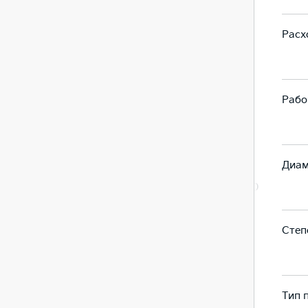
Расх
5,1
5,3
Рабо
998
998
Диам
71 X 84.0
71 X 84.0
Степ
10,5
11
Тип 