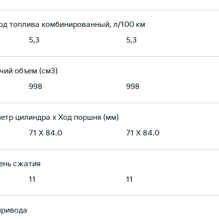
од топлива комбинированный, л/100 км
5,3
5,3
чий объем (см3)
998
998
етр цилиндра х Ход поршня (мм)
71 X 84.0
71 X 84.0
ень сжатия
11
11
привода