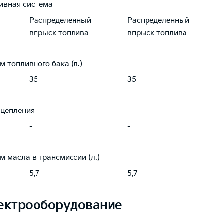
ивная система
Распределенный
Распределенный
впрыск топлива
впрыск топлива
м топливного бака (л.)
35
35
сцепления
-
-
м масла в трансмиссии (л.)
5,7
5,7
ектрооборудование