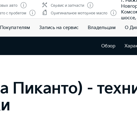
г. Ниж
Новгор
овых авто
Сервис и запчасти
Комсо
то с пробегом
Оригинальное моторное масло
шоссе, 
Покупателям
Запись на сервис
Владельцам
О Ди
Обзор
Хара
иа Пиканто) - тех
ки